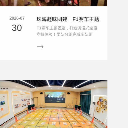
2026-07
珠海趣味团建｜F1赛车主题
30
团建活动，企业团队方程式
F1赛车主题团建，打造沉浸式速度
赛车挑战赛
竞技体验！团队分组完成车队组
建、策略研讨、赛车竞速比拼，感
受方程式赛车竞速乐趣。在竞速挑
战锤炼团队分工、策略协作与抗压
能力。适合珠海、中山企业员工团
建、管理层活动，一站式定制赛车
主题竞技拓展方案。