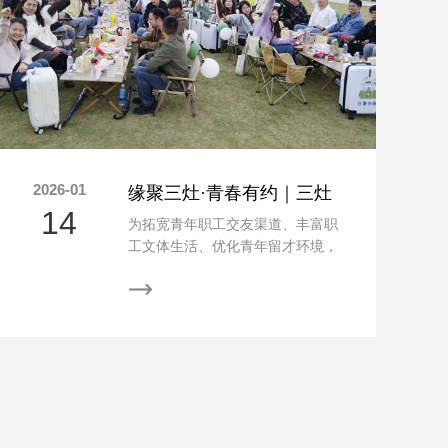
2026-01
缘聚三灶·青春有约｜三灶
14
镇总工会成功举办青年职工
为拓宽青年职工交友渠道、丰富职
联谊交友活动
工文体生活、优化青年留才环境，
三灶镇总工会成功举办青年职工联
谊交友活动，为辖区企事业单位单
身青年搭建健康温馨的交流平台，
切实提升青年职工归属感与幸福
感。