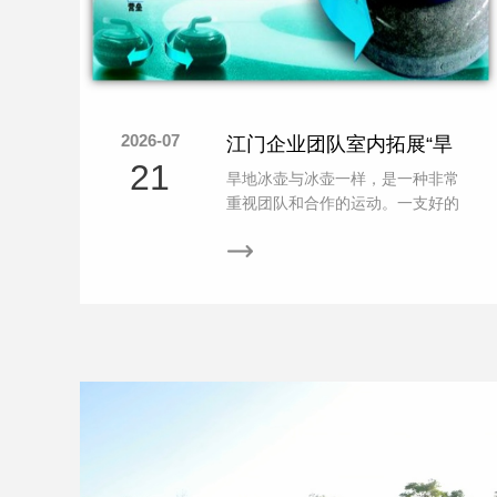
2026-07
江门企业团队室内拓展“旱
21
地冰壶大作战”
旱地冰壶与冰壶一样，是一种非常
重视团队和合作的运动。一支好的
旱地冰壶队除了要求队员有精准的
技术外，实际比赛中的策略运用及
队友之间的默契配合及相互支持才
能有好的成绩表现。