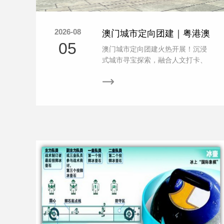
2026-08
澳门城市定向团建｜粤港澳
05
跨境主题团建活动
澳门城市定向团建火热开展！沉浸
式城市寻宝探索，融合人文打卡、
团队闯关，适合粤港澳企业跨境团
建。腾睿团建专业策划珠海、中山
前往澳门定向拓展、主题团建一站
式方案。