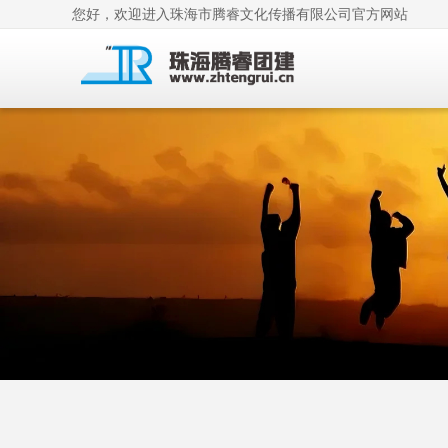
您好，欢迎进入珠海市腾睿文化传播有限公司官方网站